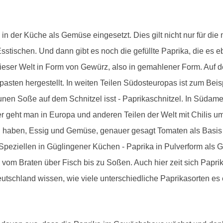
m in der Küche als Gemüse eingesetzt. Dies gilt nicht nur für di
stischen. Und dann gibt es noch die gefüllte Paprika, die es eb
ieser Welt in Form von Gewürz, also in gemahlener Form. Auf 
en hergestellt. In weiten Teilen Südosteuropas ist zum Beis
aunen Soße auf dem Schnitzel isst - Paprikaschnitzel. In Südam
ter geht man in Europa und anderen Teilen der Welt mit Chilis 
ff" haben, Essig und Gemüse, genauer gesagt Tomaten als Basis 
im Speziellen in Güglingener Küchen - Paprika in Pulverform a
vom Braten über Fisch bis zu Soßen. Auch hier zeit sich Paprika
tschland wissen, wie viele unterschiedliche Paprikasorten es e