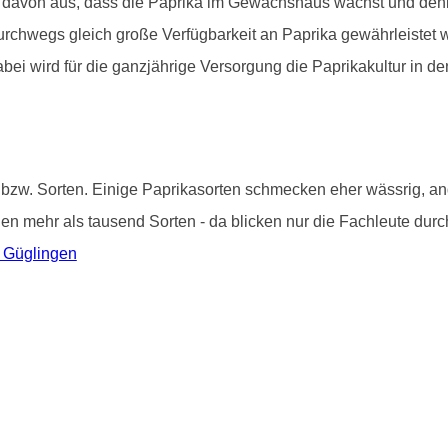
 davon aus, dass die Paprika im Gewächshaus wächst und denke
 durchwegs gleich große Verfügbarkeit an Paprika gewährleistet
abei wird für die ganzjährige Versorgung die Paprikakultur in
 bzw. Sorten. Einige Paprikasorten schmecken eher wässrig, and
i den mehr als tausend Sorten - da blicken nur die Fachleute du
n Güglingen