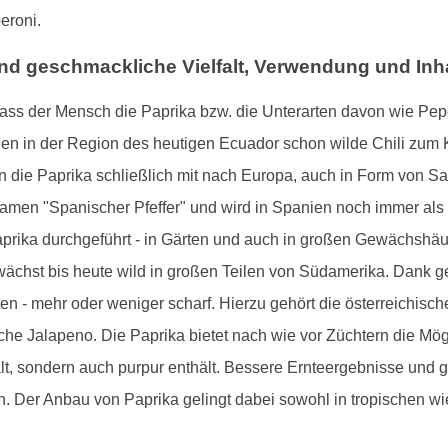
eroni.
nd geschmackliche Vielfalt, Verwendung und Inha
ass der Mensch die Paprika bzw. die Unterarten davon wie Pepe
den in der Region des heutigen Ecuador schon wilde Chili zum 
 die Paprika schließlich mit nach Europa, auch in Form von Sa
inamen "Spanischer Pfeffer" und wird in Spanien noch immer als
prika durchgeführt - in Gärten und auch in großen Gewächshäuse
e wächst bis heute wild in großen Teilen von Südamerika. Dank 
en - mehr oder weniger scharf. Hierzu gehört die österreichis
he Jalapeno. Die Paprika bietet nach wie vor Züchtern die Mög
ält, sondern auch purpur enthält. Bessere Ernteergebnisse und 
n. Der Anbau von Paprika gelingt dabei sowohl in tropischen wi